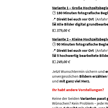
Variante 1 – Große Hochzeitsbegl
🕒
180 Minuten fotografische Beg
📍
Direkt bei euch vor Ort
(Anfahrt
🖼️
Alle Bilder digital grundbearbe
💶
379,00 €
Variante 2 – Kleine Hochzeitsbegl
🕒
90 Minuten fotografische Begl
📍
Direkt bei euch vor Ort
(Anfahrt
🖼️
5 hochwertig bearbeitete Bilde
💶
249,00 €
Jetzt Wunschtermin sichern und
e
unvergesslichen
Bildern erzählen 
und
mit ganz viel Herz.
Ihr habt andere Vorstellungen?
Keine der beiden
Varianten passt
Wünschen? Kein Problem – jede Hoch
selbst.
Schreibt mir einfach, was i