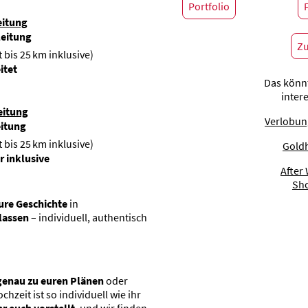
Portfolio
eitung
leitung
Zu
 bis 25 km inklusive)
itet
Das könn
inter
eitung
Verlobun
eitung
 bis 25 km inklusive)
Gold
r inklusive
After
Sh
ure Geschichte
in
lassen
– individuell, authentisch
 genau zu euren Plänen
oder
zeit ist so individuell wie ihr
hr euch vorstellt
, und wir finden