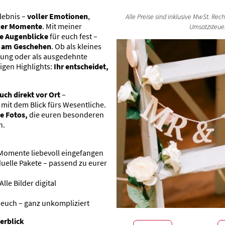
rlebnis –
voller Emotionen
,
Alle Preise sind inklusive MwSt. Rec
iger Momente
. Mit meiner
Umsatzsteuer
se Augenblicke
für euch fest –
ah am Geschehen
. Ob als kleines
uung oder als ausgedehnte
tigen Highlights:
Ihr entscheidet,
euch direkt vor Ort
–
mit dem Blick fürs Wesentliche.
e Fotos,
die euren besonderen
n.
Momente liebevoll eingefangen
duelle Pakete – passend zu eurer
Alle Bilder digital
euch – ganz unkompliziert
erblick