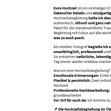
Eure Hochzei
t ist ein einmaliges E
liebevoller Details
und
einzigart
Hochzeitsbegleitung
halte ich die
authentisch,
stilvoll und ganz n
Paket für die standesamtliche Tra
Begleitung mit Fokus auf alle wich
was zu euch passt.
Als mobiler Fotograf
begleite ich 
unaufdringlich, professionell
und 
So entstehen
natürliche, lebendig
Tag immer wieder erlebbar mache
Warum eine Hochzeitsbegleitung?
Emotionale Erinnerungen:
Echte 
Flexibel & persönlich:
Zwei indivi
Hochzeit
Professionelle Nachbearbeitung:
grundbearbeitet
Vor Ort für euch da:
Ich komme zu 
📌 Die Hochzeitsbegleitung im Üb