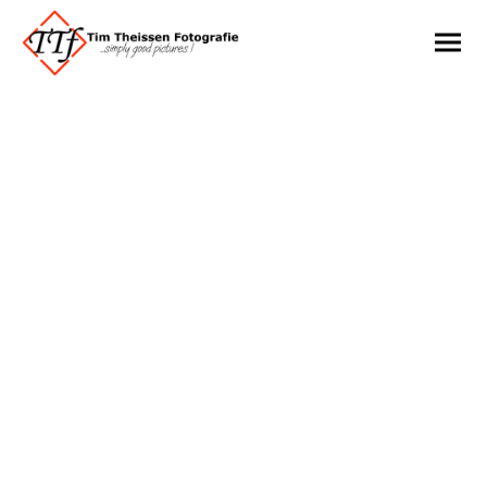
FAQ – Fotoshooting, Ablauf
& häufige Fragen
Auf dieser Seite findest du Antworten auf die
häufigsten Fragen rund um Fotoshootings
im Großraum Mönchengladbach. Egal ob
Portrait-, Familien-, Business-, Kinder- oder
Kindergartenfotografie – hier erfährst du,
wie ein Shooting abläuft, wie du dich
vorbereiten kannst und was nach dem