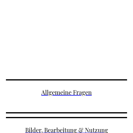
Fotografieren passiert. Die Antworten sind
bewusst ausführlich und verständlich
gehalten, damit du schon vorab genau weißt,
was dich erwartet.
Allgemeine Fragen
Bilder, Bearbeitung & Nutzung