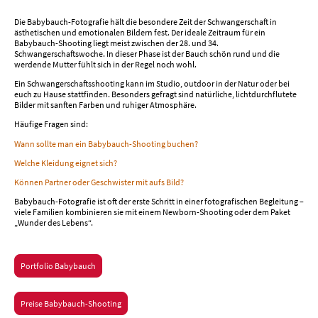
Die Babybauch-Fotografie hält die besondere Zeit der Schwangerschaft in
ästhetischen und emotionalen Bildern fest. Der ideale Zeitraum für ein
Babybauch-Shooting liegt meist zwischen der 28. und 34.
Schwangerschaftswoche. In dieser Phase ist der Bauch schön rund und die
werdende Mutter fühlt sich in der Regel noch wohl.
Ein Schwangerschaftsshooting kann im Studio, outdoor in der Natur oder bei
euch zu Hause stattfinden. Besonders gefragt sind natürliche, lichtdurchflutete
Bilder mit sanften Farben und ruhiger Atmosphäre.
Häufige Fragen sind:
Wann sollte man ein Babybauch-Shooting buchen?
Welche Kleidung eignet sich?
Können Partner oder Geschwister mit aufs Bild?
Babybauch-Fotografie ist oft der erste Schritt in einer fotografischen Begleitung –
viele Familien kombinieren sie mit einem Newborn-Shooting oder dem Paket
„Wunder des Lebens“.
Portfolio Babybauch
Preise Babybauch-Shooting