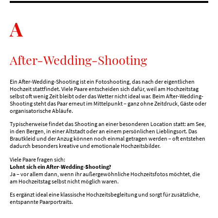
A
After-Wedding-Shooting
Ein After-Wedding-Shooting ist ein Fotoshooting, das nach der eigentlichen
Hochzeit stattfindet. Viele Paare entscheiden sich dafür, weil am Hochzeitstag
selbst oft wenig Zeit bleibt oder das Wetter nicht ideal war. Beim After-Wedding-
Shooting steht das Paar erneut im Mittelpunkt – ganz ohne Zeitdruck, Gäste oder
organisatorische Abläufe.
Typischerweise findet das Shooting an einer besonderen Location statt: am See,
in den Bergen, in einer Altstadt oder an einem persönlichen Lieblingsort. Das
Brautkleid und der Anzug können noch einmal getragen werden – oft entstehen
dadurch besonders kreative und emotionale Hochzeitsbilder.
Viele Paare fragen sich:
Lohnt sich ein After-Wedding-Shooting?
Ja – vor allem dann, wenn ihr außergewöhnliche Hochzeitsfotos möchtet, die
am Hochzeitstag selbst nicht möglich waren.
Es ergänzt ideal eine klassische Hochzeitsbegleitung und sorgt für zusätzliche,
entspannte Paarportraits.