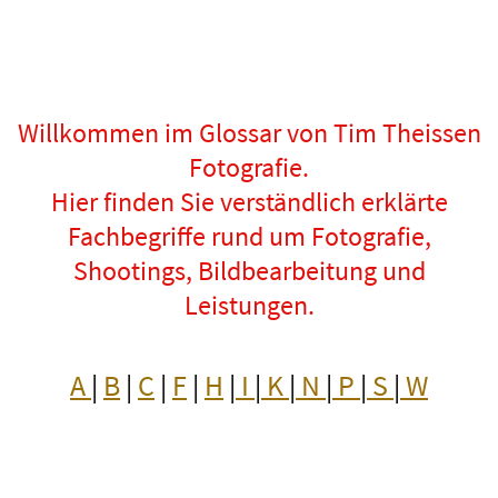
Willkommen im Glossar von Tim Theissen
Fotografie.
Hier finden Sie verständlich erklärte
Fachbegriffe rund um Fotografie,
Shootings, Bildbearbeitung und
Leistungen.
A
|
B
|
C
|
F
|
H
|
I
|
K
|
N
|
P
|
S
|
W