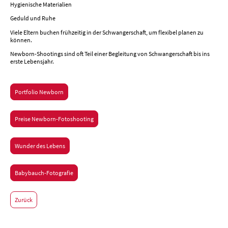
Hygienische Materialien
Geduld und Ruhe
Viele Eltern buchen frühzeitig in der Schwangerschaft, um flexibel planen zu
können.
Newborn-Shootings sind oft Teil einer Begleitung von Schwangerschaft bis ins
erste Lebensjahr.
Portfolio Newborn
Preise Newborn-Fotoshooting
Wunder des Lebens
Babybauch-Fotografie
Zurück