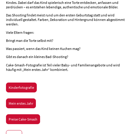
Kindes. Dabei darf das Kind spielerisch eine Torte entdecken, anfassen und
zerdrücken – es entstehen lebendige, authentische und emotionale Bilder.
Das Shooting findet meist rund um den ersten Geburtstag statt und wird
individuell gestaltet. Farben, Dekoration und Hintergrund können abgestimmt
werden.
Viele Eltern fragen:
Bringt man die Torte selbst mit?
Was passiert, wenn das Kind keinen Kuchen mag?
Gibt es danach ein kleines Bad-Shooting?
Cake-Smash-Fotografie ist Teil vieler Baby- und Familienangebote und wird
häufig mit „Mein erstes Jahr“ kombiniert.
Kinderfotografie
Mein erstes Jahr
Preise Cake-Smash