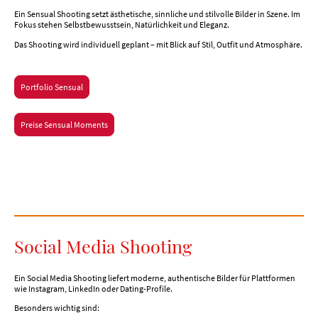
Ein Sensual Shooting setzt ästhetische, sinnliche und stilvolle Bilder in Szene. Im
Fokus stehen Selbstbewusstsein, Natürlichkeit und Eleganz.
Das Shooting wird individuell geplant – mit Blick auf Stil, Outfit und Atmosphäre.
Portfolio Sensual
Preise Sensual Moments
Social Media Shooting
Ein Social Media Shooting liefert moderne, authentische Bilder für Plattformen
wie Instagram, LinkedIn oder Dating-Profile.
Besonders wichtig sind: