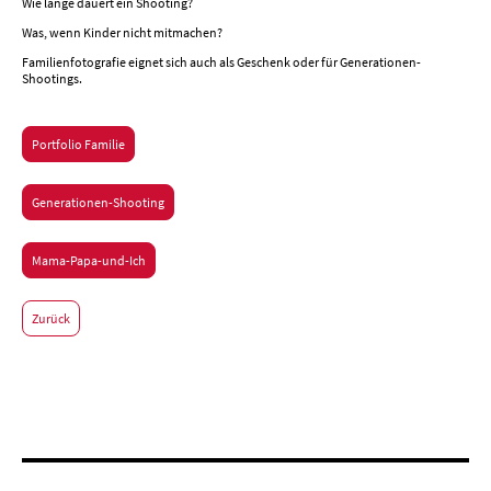
Wie lange dauert ein Shooting?
Was, wenn Kinder nicht mitmachen?
Familienfotografie eignet sich auch als Geschenk oder für Generationen-
Shootings.
Portfolio Familie
Generationen-Shooting
Mama-Papa-und-Ich
Zurück