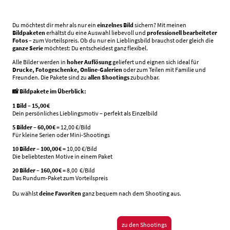
Du möchtest dir mehr als nur ein
einzelnes Bild
sichern? Mit meinen
Bildpaketen
erhältst du eine Auswahl liebevoll und
professionell bearbeiteter
Fotos
– zum Vorteilspreis. Ob du nur ein Lieblingsbild brauchst oder gleich die
ganze Serie
möchtest: Du entscheidest ganz flexibel.
Alle Bilder werden in
hoher Auflösung
geliefert und eignen sich ideal für
Drucke, Fotogeschenke, Online-Galerien
oder zum Teilen mit Familie und
Freunden. Die Pakete sind zu
allen Shootings
zubuchbar.
📸 Bildpakete im Überblick:
1 Bild – 15,00 €
Dein persönliches Lieblingsmotiv – perfekt als Einzelbild
5 Bilder – 60,00 €
= 12,00 €/Bild
Für kleine Serien oder Mini-Shootings
10 Bilder – 100,00 €
= 10,00 €/Bild
Die beliebtesten Motive in einem Paket
20 Bilder – 160,00 €
= 8,00 €/Bild
Das Rundum-Paket zum Vorteilspreis
Du wählst
deine Favoriten
ganz bequem nach dem Shooting aus.
zu den Shootings