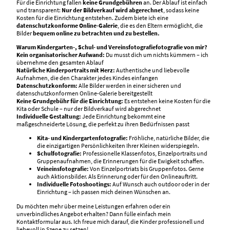
Für die Einrichtung fallen
keine Grundgebühren
an. Der Ablauf ist einfach
und transparent:
Nur der Bildverkauf wird abgerechnet
, sodass keine
Kosten für die Einrichtung entstehen. Zudem biete ich eine
datenschutzkonforme Online-Galerie
, die es den Eltern ermöglicht, die
Bilder
bequem online zu betrachten und zu bestellen.
Warum Kindergarten-, Schul- und Vereinsfotografiefotografie von mir?
Kein organisatorischer Aufwand:
Du musst dich um nichts kümmern – ich
übernehme den gesamten Ablauf
Natürliche Kinderportraits mit Herz:
Authentische und liebevolle
Aufnahmen, die den Charakter jedes Kindes einfangen
Datenschutzkonform:
Alle Bilder werden in einer sicheren und
datenschutzkonformen Online-Galerie bereitgestellt
Keine Grundgebühr für die Einrichtung:
Es entstehen keine Kosten für die
Kita oder Schule – nur der Bildverkauf wird abgerechnet
Individuelle Gestaltung:
Jede Einrichtung bekommt eine
maßgeschneiderte Lösung, die perfekt zu ihren Bedürfnissen passt
Kita- und Kindergartenfotografie:
Fröhliche, natürliche Bilder, die
die einzigartigen Persönlichkeiten Ihrer Kleinen widerspiegeln.
Schulfotografie:
Professionelle Klassenfotos, Einzelportraits und
Gruppenaufnahmen, die Erinnerungen für die Ewigkeit schaffen.
Veineinsfotografie:
Von Einzelportriats bis Gruppenfotos. Gerne
auch Aktionsbilder. Als Erinnerung oder für den Onlineauftritt.
Individuelle Fotoshootings:
Auf Wunsch auch outdoor oder in der
Einrichtung – ich passen mich deinen Wünschen an.
Du möchten mehr über meine Leistungen erfahren oder ein
unverbindliches Angebot erhalten? Dann fülle einfach mein
Kontaktformular aus. Ich freue mich darauf, die Kinder professionell und
liebevoll in Szene zu setzen!